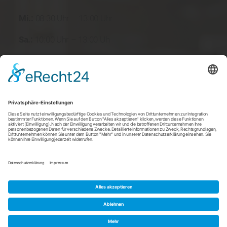
Mi.:
08:30 Uhr – 13:00 Uhr
Sa.:
10:00 Uhr – 13:00 Uh
Neue Stadtapotheke
Hochstraße 70 - 70A
45894 Gelsenkirchen
info@stadtapotheke-buer.de
0209 80027575
0209 80029500
© 2020 Neue Stadtapotheke | Code & Design by
m.page