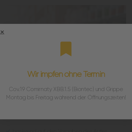
Wir impfen ohne Termin
Cov.19 Comirnaty XBB.1.5 (Biontec) und Grippe
INDIVIDUELLE
Montag bis Freitag während der Öffnungszeiten!
REZEPTUR
basierend auf den Vorgaben des Arztes