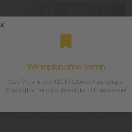
Wir impfen ohne Termin
Cov.19 Comirnaty XBB.1.5 (Biontec) und Grippe
Montag bis Freitag während der Öffnungszeiten!
SERVICE
qualitative Beratung
Berücksichtigung der Kundenbedürfnisse
persönlich oder telefonisch