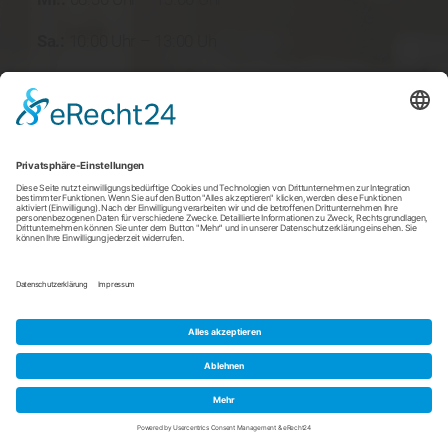
Sa.:
10:00 Uhr – 13:00 Uh
Neue Stadtapotheke
Hochstraße 70 - 70A
45894 Gelsenkirchen
info@stadtapotheke-buer.de
0209 80027575
0209 80029500
© 2020 Neue Stadtapotheke | Code & Design by
m.page
Impressum
|
Datenschutz